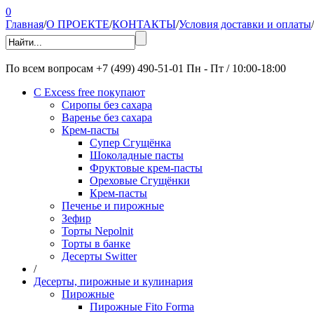
0
Главная
/
О ПРОЕКТЕ
/
КОНТАКТЫ
/
Условия доставки и оплаты
/
По всем вопросам
+7 (499) 490-51-01
Пн - Пт / 10:00-18:00
С Excess free покупают
Сиропы без сахара
Варенье без сахара
Крем-пасты
Супер Сгущёнка
Шоколадные пасты
Фруктовые крем-пасты
Ореховые Сгущёнки
Крем-пасты
Печенье и пирожные
Зефир
Торты Nepolnit
Торты в банке
Десерты Switter
/
Десерты, пирожные и кулинария
Пирожные
Пирожные Fito Forma