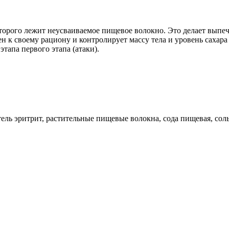
 которого лежит неусваиваемое пищевое волокно. Это делает вып
ен к своему рациону и контролирует массу тела и уровень сахар
тапа первого этапа (атаки).
ль эритрит, растительные пищевые волокна, сода пищевая, соль