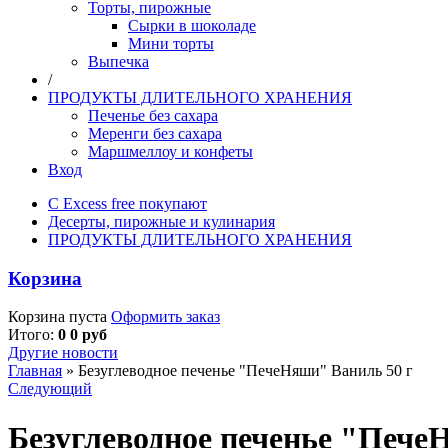
Торты, пирожные
Сырки в шоколаде
Мини торты
Выпечка
/
ПРОДУКТЫ ДЛИТЕЛЬНОГО ХРАНЕНИЯ
Печенье без сахара
Меренги без сахара
Маршмеллоу и конфеты
Вход
С Excess free покупают
Десерты, пирожные и кулинария
ПРОДУКТЫ ДЛИТЕЛЬНОГО ХРАНЕНИЯ
Корзина
Корзина пуста
Оформить заказ
Итого:
0 0 руб
Другие новости
Главная
»
Безуглеводное печенье "ПечеНяши" Ваниль 50 г
Следующий
Безуглеводное печенье "Пече