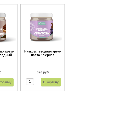
ая крем-
Низкоуглеводная крем-
оладный
паста " Черная
00 г
смородина с
шоколадом" 300 г
б
320 руб