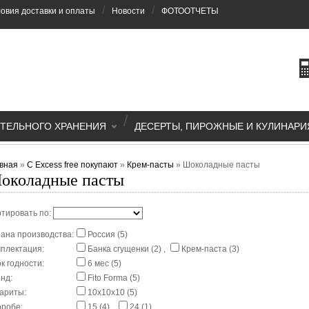
/
/
овия доставки и оплаты
Новости
ФОТООТЧЕТЫ
/
ТЕЛЬНОГО ХРАНЕНИЯ
ДЕСЕРТЫ, ПИРОЖНЫЕ И КУЛИНАРИ
вная
»
С Excess free покупают
»
Крем-пасты
»
Шоколадные пасты
околадные пасты
тировать по:
ана производства:
Россия (5)
плектация:
Банка сгущенки (2)
,
Крем-паста (3)
к годности:
6 мес (5)
нд:
Fito Forma (5)
ариты:
10x10x10 (5)
оробе:
15 (4)
,
24 (1)