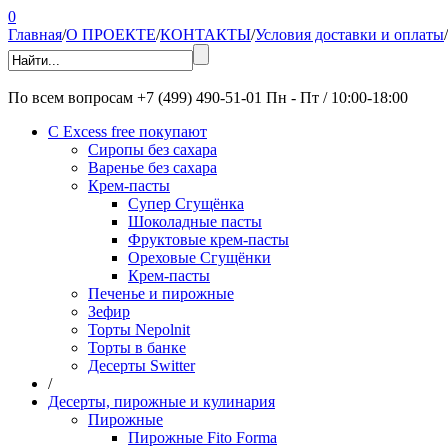
0
Главная
/
О ПРОЕКТЕ
/
КОНТАКТЫ
/
Условия доставки и оплаты
/
По всем вопросам
+7 (499) 490-51-01
Пн - Пт / 10:00-18:00
С Excess free покупают
Сиропы без сахара
Варенье без сахара
Крем-пасты
Супер Сгущёнка
Шоколадные пасты
Фруктовые крем-пасты
Ореховые Сгущёнки
Крем-пасты
Печенье и пирожные
Зефир
Торты Nepolnit
Торты в банке
Десерты Switter
/
Десерты, пирожные и кулинария
Пирожные
Пирожные Fito Forma