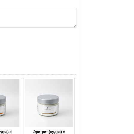
удра) с
Эритрит (пудра) с