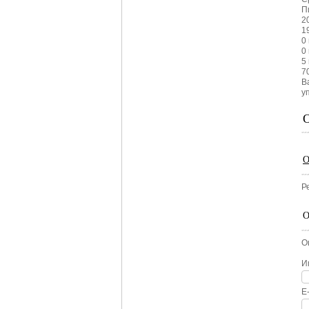
П
2
1
0
0
5
7
В
у
О
Р
О
О
И
E