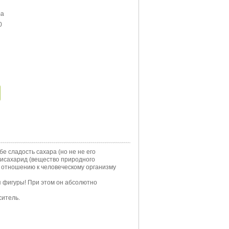
ma
0
 сладость сахара (но не не его
лисахарид (вещество природного
о отношению к человеческому организму
ля фигуры! При этом он абсолютно
ситель.