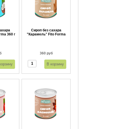
сахара
Сироп без сахара
rma 360 г
"Карамель" Fito Forma
360 г
б
360 руб