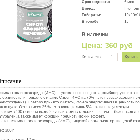
Срок годности:
6 мес
Бренд:
Fito For
Габариты:
10x10x1
В коробе:
16
В наличии
Цена:
360 руб
Количество:
Описание
зомальтоолигосахариды (ИМО) — уникальные вещества, комбинирующие в себе
алорийность) и пользу клетчатки. Сироп ИМО на 70% - это неусваиваемый по
роисхождения). Поэтому принято считать, что его энергетическая ценность п
авна нулю. Оставшиеся 25 % - это влага, и лишь 5% - активные углеводы.
оэтому в 100 г сиропа всего 20 усваиваемых калорий, а значит - безопасен д
атурален, а также имеет хороший пребиотический эффект.
остав: изомальтоолигосахориды (ИМО), пищевой аромаризатор, пищевой кра
с: 300 г
рок храненеия 12 мес.