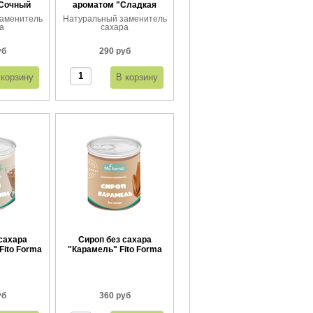
"Сочный
ароматом "Сладкая
ин"
ваниль"
аменитель
Натуральный заменитель
а
сахара
уб
290 руб
сахара
Сироп без сахара
Fito Forma
"Карамель" Fito Forma
г
360 г
уб
360 руб