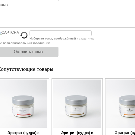
тзыв
Наберите текст, изображённый на картинке
е поля обязательны к заполнению
Сопутствующие товары
Эритрит (пудра) с
Эритрит (пудра) с
Эритрит (п