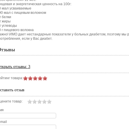
ищевая и энергетическая ценность на 100г:
0 ккал усваиваемые
90 ккал с пищевым волокном
 г белки
 г жиры
 г углеводы
0 г пищевого волокна
ажно! ИМО дает нестандарные показатели у больных диабетом, поэтому мы р
потребления, если у Вас диабет.
Отзывы
ткрыть
отзывы: 3
ейтинг товара:
ставить отзыв
цените товар:
мя
-mail