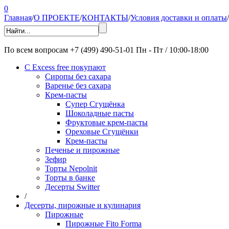
0
Главная
/
О ПРОЕКТЕ
/
КОНТАКТЫ
/
Условия доставки и оплаты
/
По всем вопросам
+7 (499) 490-51-01
Пн - Пт / 10:00-18:00
С Excess free покупают
Сиропы без сахара
Варенье без сахара
Крем-пасты
Супер Сгущёнка
Шоколадные пасты
Фруктовые крем-пасты
Ореховые Сгущёнки
Крем-пасты
Печенье и пирожные
Зефир
Торты Nepolnit
Торты в банке
Десерты Switter
/
Десерты, пирожные и кулинария
Пирожные
Пирожные Fito Forma