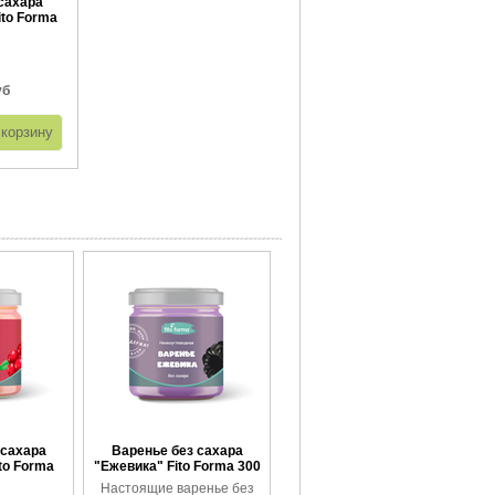
сахара
to Forma
г
уб
 сахара
Варенье без сахара
to Forma
"Ежевика" Fito Forma 300
г
Настоящие варенье без