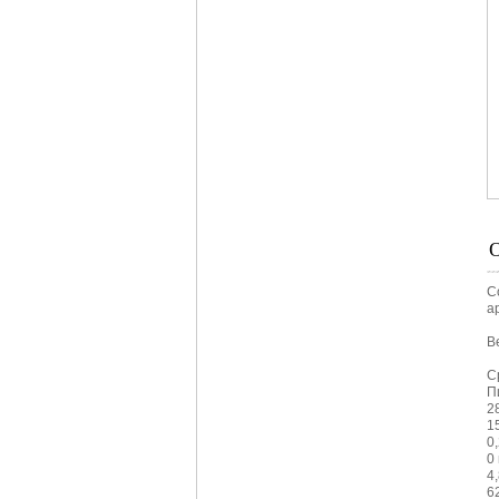
С
а
Ве
С
П
2
1
0,
0
4
6