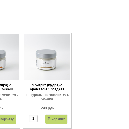
удра) с
Эритрит (пудра) с
"Сочный
ароматом "Сладкая
ин"
ваниль"
аменитель
Натуральный заменитель
а
сахара
уб
290 руб