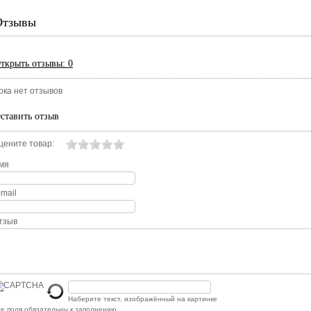
Отзывы
ткрыть
отзывы: 0
ока нет отзывов
ставить отзыв
цените товар:
мя
-mail
тзыв
Наберите текст, изображённый на картинке
е поля обязательны к заполнению