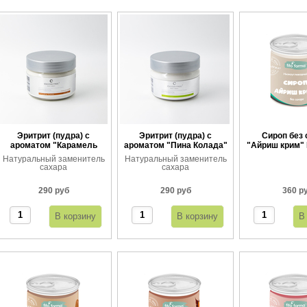
Эритрит (пудра) с
Эритрит (пудра) с
Сироп без 
ароматом "Карамель
ароматом "Пина Колада"
"Айриш крим" 
тоффи"
360 
Натуральный заменитель
Натуральный заменитель
сахара
сахара
290 руб
290 руб
360 р