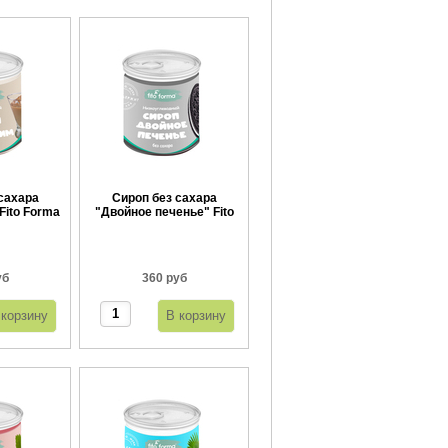
сахара
Сироп без сахара
Fito Forma
"Двойное печенье" Fito
г
Forma 360 г
уб
360 руб