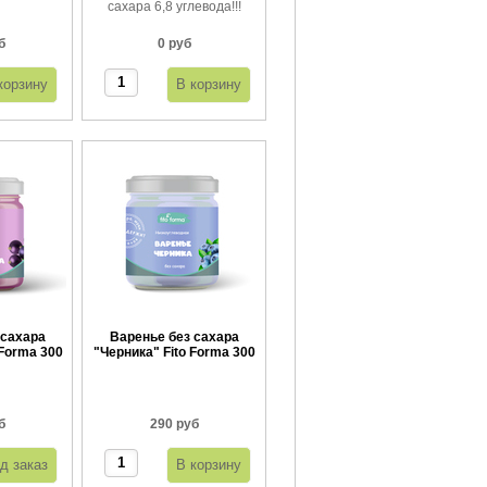
сахара 6,8 углевода!!!
б
0 руб
 сахара
Варенье без сахара
 Forma 300
"Черника" Fito Forma 300
г
б
290 руб