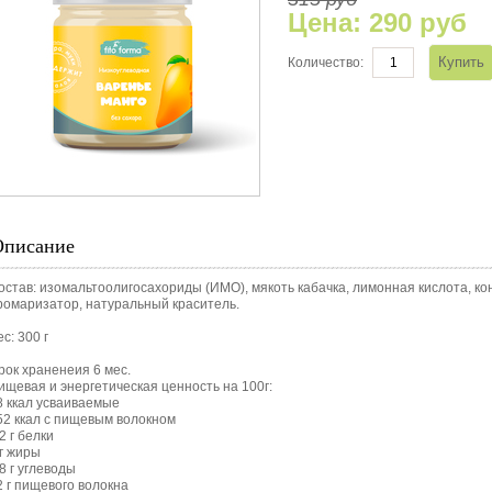
Цена:
290 руб
Количество:
Описание
остав: изомальтоолигосахориды (ИМО), мякоть кабачка, лимонная кислота, ко
ромаризатор, натуральный краситель.
с: 300 г
рок храненеия 6 мес.
ищевая и энергетическая ценность на 100г:
8 ккал усваиваемые
52 ккал с пищевым волокном
2 г белки
 г жиры
,8 г углеводы
2 г пищевого волокна