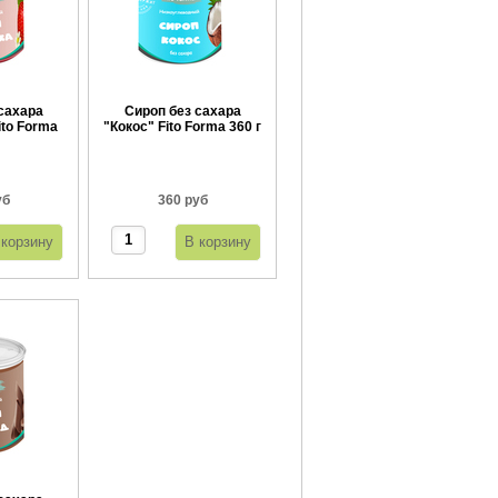
сахара
Сироп без сахара
ito Forma
"Кокос" Fito Forma 360 г
г
уб
360 руб