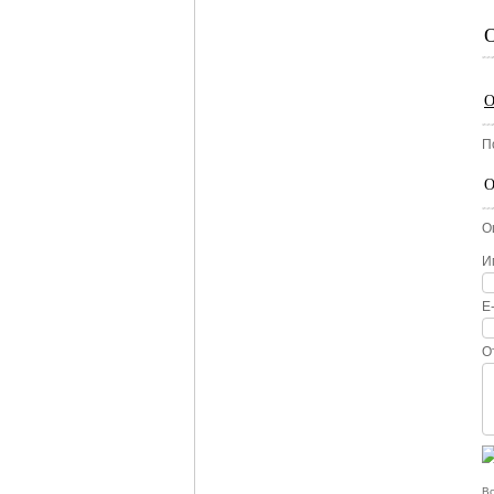
О
П
О
О
И
E
О
Вс