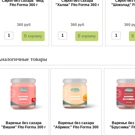
Сироп без сахара "Мед"
Сироп без сахара
Сироп без 
Fito Forma 360 г
"Халва" Fito Forma 360 г
"Шоколад" Fi
360 
360 руб
360 руб
360 р
Аналогичные товары
Варенье без сахара
Варенье без сахара
Варенье без
"Вишня" Fito Forma 300 г
"Абрикос" Fito Forma 300
"Брусника" Fi
г
300 г