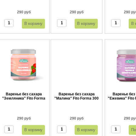
290 руб
290 руб
290 ру
Варенье без сахара
Варенье без сахара
Варенье без
"Земляника" Fito Forma
"Малина" Fito Forma 300
"Ежевика" Fito
300 г
г
г
290 руб
290 руб
290 ру