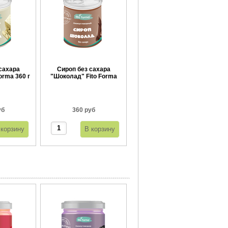
сахара
Сироп без сахара
orma 360 г
"Шоколад" Fito Forma
360 г
уб
360 руб