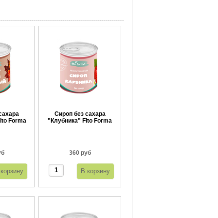
сахара
Сироп без сахара
ito Forma
"Клубника" Fito Forma
г
360 г
уб
360 руб