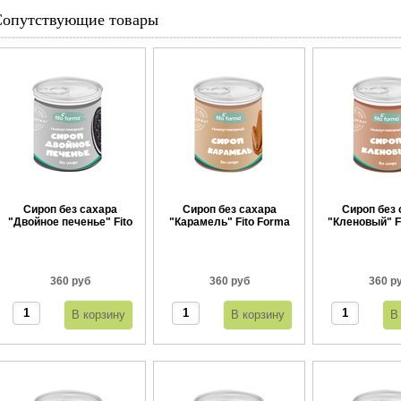
Сопутствующие товары
Сироп без сахара
Сироп без сахара
Сироп без 
"Двойное печенье" Fito
"Карамель" Fito Forma
"Кленовый" F
Forma 360 г
360 г
360 
360 руб
360 руб
360 р