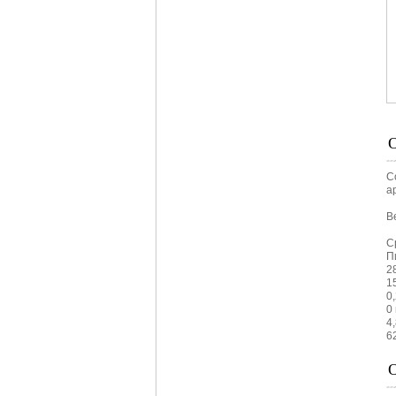
С
а
Ве
С
П
2
1
0,
0
4
6