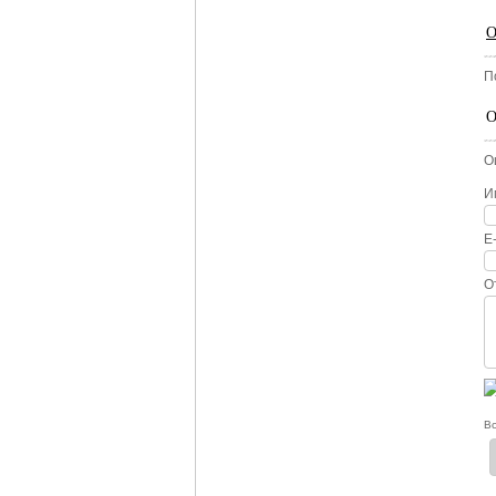
О
П
О
О
И
E
О
Вс