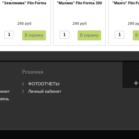
"Земляника" Fito Forma
"Малина" Fito Forma 300
"Манго" Fito F
300 г
г
290 руб
290 руб
290 р
Решения
+
ФОТООТЧЕТЫ
бинет
Личный кабинет
вязь