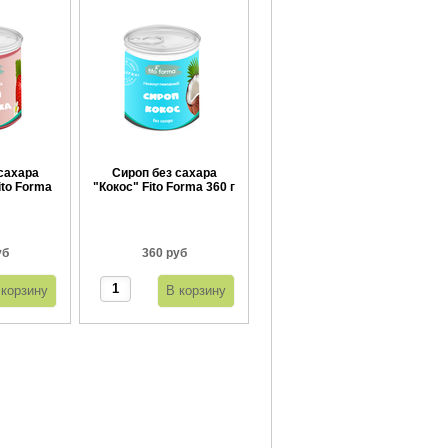
сахара
Сироп без сахара
ito Forma
"Кокос" Fito Forma 360 г
г
уб
360 руб