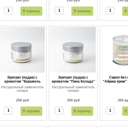
290 руб
290 руб
290 р
Эритрит (пудра) с
Эритрит (пудра) с
Сироп без 
ароматом "Карамель
ароматом "Пина Колада"
"Айриш крим" 
тоффи"
360 
Натуральный заменитель
Натуральный заменитель
сахара
сахара
290 руб
290 руб
360 р