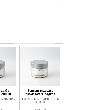
удра) с
Эритрит (пудра) с
"Сочный
ароматом "Сладкая
ин"
ваниль"
аменитель
Натуральный заменитель
а
сахара