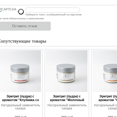
Наберите текст, изображённый на картинке
е поля обязательны к заполнению
Сопутствующие товары
Эритрит (пудра) с
Эритрит (пудра) с
Эритрит (п
ароматом "Клубника со
ароматом "Молочный
ароматом 
сливками"
шоколад"
апельс
Натуральный заменитель
Натуральный заменитель
Натуральный з
сахара
сахара
сахар