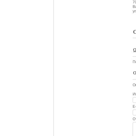
7
В
у
О
П
О
О
И
E
О