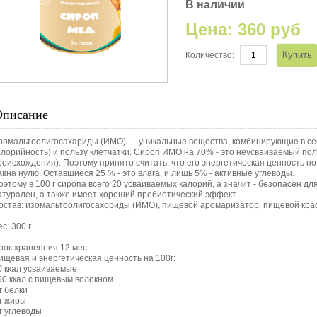
В наличии
Цена:
360 руб
Количество:
Описание
зомальтоолигосахариды (ИМО) — уникальные вещества, комбинирующие в себе
алорийность) и пользу клетчатки. Сироп ИМО на 70% - это неусваиваемый по
роисхождения). Поэтому принято считать, что его энергетическая ценность п
авна нулю. Оставшиеся 25 % - это влага, и лишь 5% - активные углеводы.
оэтому в 100 г сиропа всего 20 усваиваемых калорий, а значит - безопасен д
атурален, а также имеет хороший пребиотический эффект.
остав: изомальтоолигосахориды (ИМО), пищевой аромаризатор, пищевой кра
с: 300 г
рок храненеия 12 мес.
ищевая и энергетическая ценность на 100г:
0 ккал усваиваемые
90 ккал с пищевым волокном
 г белки
 г жиры
 г углеводы