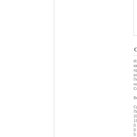
И
к
п
р
П
н
С
Ве
С
П
2
1
0
0
5