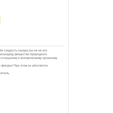
 сладость сахара (но не не его
лисахарид (вещество природного
о отношению к человеческому организму
ля фигуры! При этом он абсолютно
ситель.