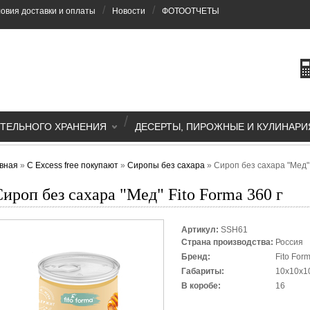
/
/
овия доставки и оплаты
Новости
ФОТООТЧЕТЫ
/
ТЕЛЬНОГО ХРАНЕНИЯ
ДЕСЕРТЫ, ПИРОЖНЫЕ И КУЛИНАРИ
вная
»
С Excess free покупают
»
Сиропы без сахара
»
Сироп без сахара "Мед" 
ироп без сахара "Мед" Fito Forma 360 г
Артикул:
SSH61
Страна производства:
Россия
Бренд:
Fito For
Габариты:
10x10x1
В коробе:
16