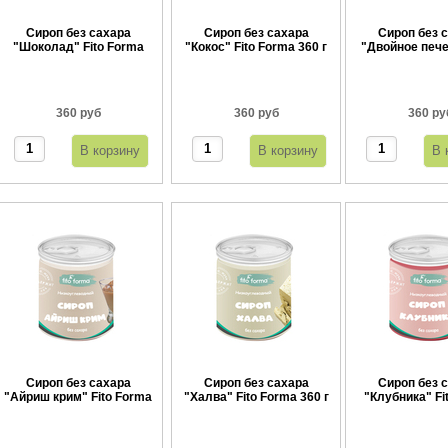
Сироп без сахара
Сироп без сахара
Сироп без 
"Шоколад" Fito Forma
"Кокос" Fito Forma 360 г
"Двойное пече
360 г
Forma 36
360 руб
360 руб
360 ру
Сироп без сахара
Сироп без сахара
Сироп без 
"Айриш крим" Fito Forma
"Халва" Fito Forma 360 г
"Клубника" Fi
360 г
360 г