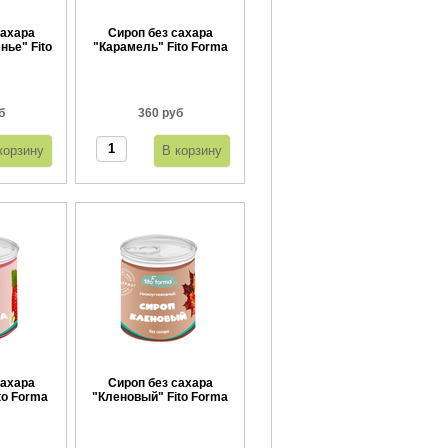
сахара
Сироп без сахара
нье" Fito
"Карамель" Fito Forma
0 г
360 г
б
360 руб
сахара
Сироп без сахара
to Forma
"Кленовый" Fito Forma
360 г