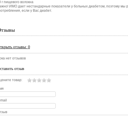
0 г пищевого волокна
ажно! ИМО дает нестандарные показатели у больных диабетом, поэтому мы р
потребления, если у Вас диабет.
Отзывы
ткрыть
отзывы: 0
ока нет отзывов
ставить отзыв
цените товар:
мя
-mail
тзыв