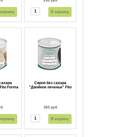
уб
290 руб
сахара
Сироп без сахара
Fito Forma
"Двойное печенье" Fito
г
Forma 360 г
уб
360 руб