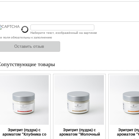
Наберите текст, изображённый на картинке
е поля обязательны к заполнению
Сопутствующие товары
Эритрит (пудра) с
Эритрит (пудра) с
Эритрит (п
ароматом "Клубника со
ароматом "Молочный
ароматом 
сливками"
шоколад"
апельс