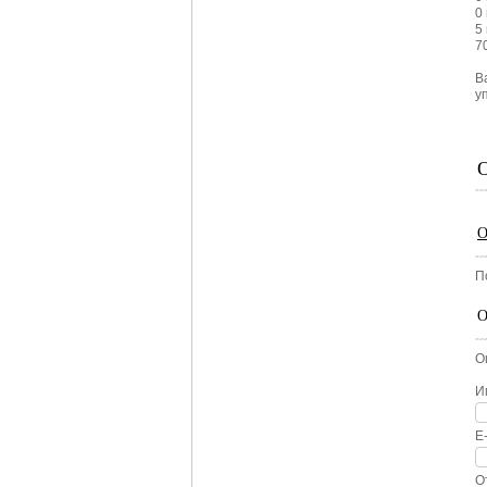
0
5
7
В
у
О
П
О
О
И
E
О