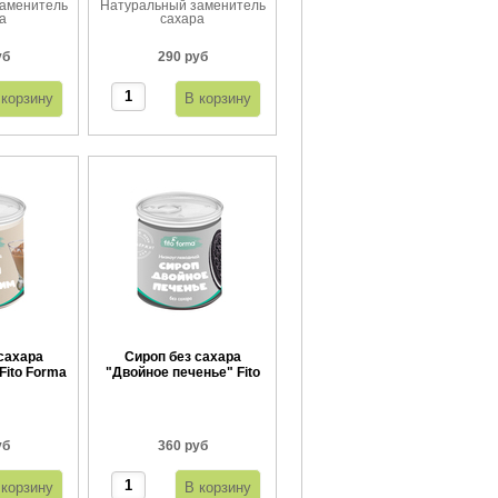
аменитель
Натуральный заменитель
а
сахара
уб
290 руб
сахара
Сироп без сахара
Fito Forma
"Двойное печенье" Fito
г
Forma 360 г
уб
360 руб