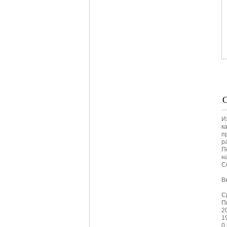
И
к
п
р
П
н
С
Ве
С
П
2
1
0