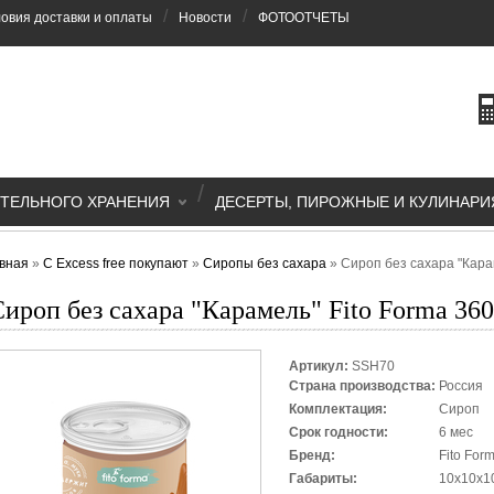
/
/
овия доставки и оплаты
Новости
ФОТООТЧЕТЫ
/
ТЕЛЬНОГО ХРАНЕНИЯ
ДЕСЕРТЫ, ПИРОЖНЫЕ И КУЛИНАРИ
вная
»
С Excess free покупают
»
Сиропы без сахара
»
Сироп без сахара "Карам
ироп без сахара "Карамель" Fito Forma 360
Артикул:
SSH70
Страна производства:
Россия
Комплектация:
Сироп
Срок годности:
6 мес
Бренд:
Fito For
Габариты:
10x10x1