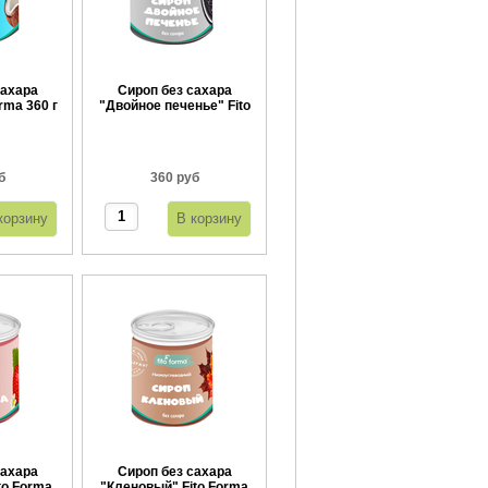
сахара
Сироп без сахара
rma 360 г
"Двойное печенье" Fito
Forma 360 г
б
360 руб
сахара
Сироп без сахара
to Forma
"Кленовый" Fito Forma