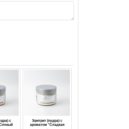
удра) с
Эритрит (пудра) с
"Сочный
ароматом "Сладкая
ин"
ваниль"