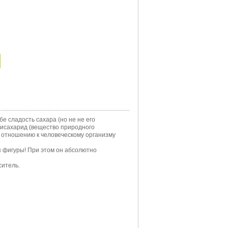
 сладость сахара (но не не его
лисахарид (вещество природного
о отношению к человеческому организму
ля фигуры! При этом он абсолютно
ситель.