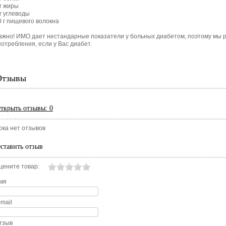
 г жиры
 г углеводы
0 г пищевого волокна
ажно! ИМО дает нестандарные показатели у больных диабетом, поэтому мы р
потребления, если у Вас диабет.
Отзывы
ткрыть
отзывы: 0
ока нет отзывов
ставить отзыв
цените товар:
мя
-mail
тзыв