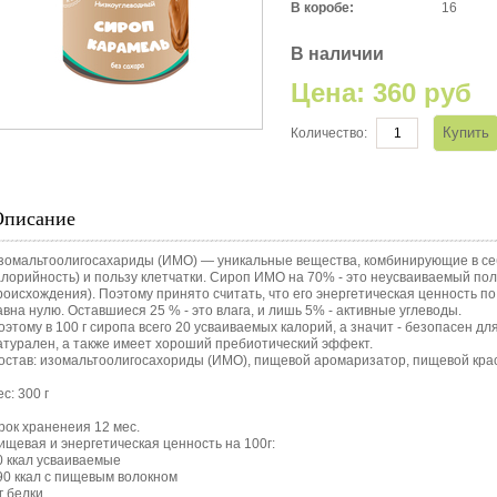
В коробе:
16
В наличии
Цена:
360 руб
Количество:
Описание
зомальтоолигосахариды (ИМО) — уникальные вещества, комбинирующие в себе
алорийность) и пользу клетчатки. Сироп ИМО на 70% - это неусваиваемый по
роисхождения). Поэтому принято считать, что его энергетическая ценность п
авна нулю. Оставшиеся 25 % - это влага, и лишь 5% - активные углеводы.
оэтому в 100 г сиропа всего 20 усваиваемых калорий, а значит - безопасен д
атурален, а также имеет хороший пребиотический эффект.
остав: изомальтоолигосахориды (ИМО), пищевой аромаризатор, пищевой кра
с: 300 г
рок храненеия 12 мес.
ищевая и энергетическая ценность на 100г:
0 ккал усваиваемые
90 ккал с пищевым волокном
 г белки