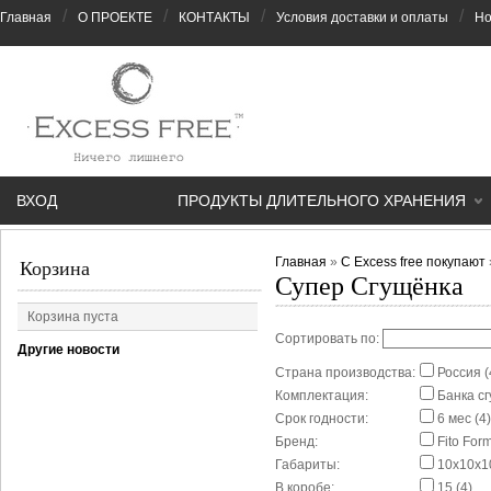
/
/
/
/
Главная
О ПРОЕКТЕ
КОНТАКТЫ
Условия доставки и оплаты
Но
ВХОД
ПРОДУКТЫ ДЛИТЕЛЬНОГО ХРАНЕНИЯ
Главная
»
С Excess free покупают
Корзина
Супер Сгущёнка
Корзина пуста
Сортировать по:
Другие новости
Страна производства:
Россия (
Комплектация:
Банка сг
Срок годности:
6 мес (4)
Бренд:
Fito Form
Габариты:
10x10x10
В коробе:
15 (4)