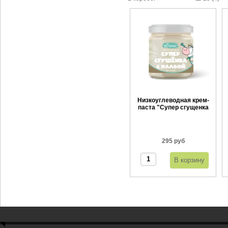
Низкоуглеводная крем-
паста "Супер сгущенка
Халва" 300 г
295 руб