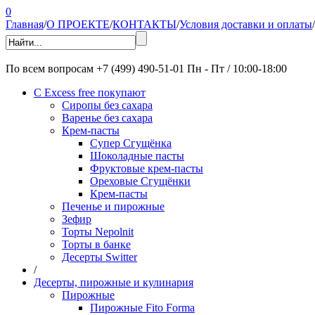
0
Главная
/
О ПРОЕКТЕ
/
КОНТАКТЫ
/
Условия доставки и оплаты
/
По всем вопросам
+7 (499) 490-51-01
Пн - Пт / 10:00-18:00
С Excess free покупают
Сиропы без сахара
Варенье без сахара
Крем-пасты
Супер Сгущёнка
Шоколадные пасты
Фруктовые крем-пасты
Ореховые Сгущёнки
Крем-пасты
Печенье и пирожные
Зефир
Торты Nepolnit
Торты в банке
Десерты Switter
/
Десерты, пирожные и кулинария
Пирожные
Пирожные Fito Forma