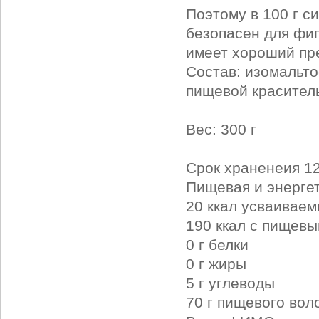
Поэтому в 100 г с
безопасен для фиг
имеет хороший пр
Состав: изомальт
пищевой красител
Вес: 300 г
Срок храненеия 12
Пищевая и энергет
20 ккал усваивае
190 ккал с пищев
0 г белки
0 г жиры
5 г углеводы
70 г пищевого вол