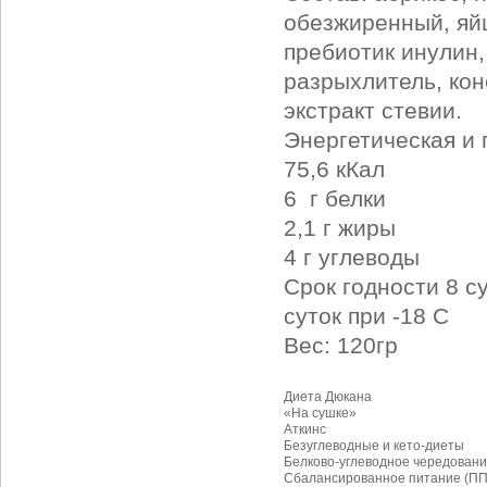
обезжиренный, яй
пребиотик инулин,
разрыхлитель, кон
экстракт стевии.
Энергетическая и 
75,6 кКал
6 г белки
2,1 г жиры
4 г углеводы
Срок годности 8 с
суток при -18 С
Вес: 120гр
Диета Дюкана
«На сушке»
Аткинс
Безуглеводные и кето-диеты
Белково-углеводное чередовани
Сбалансированное питание (ПП