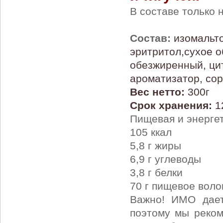
В составе только
Состав:
изомальт
эритритол,сухое о
обезжиренный, цит
ароматизатор, сор
Вес нетто:
300г
Срок хранения:
12
Пищевая и энергет
105 ккал
5,8 г жиры
6,9 г углеводы
3,8 г белки
70 г пищевое вол
Важно! ИМО дает
поэтому мы реком