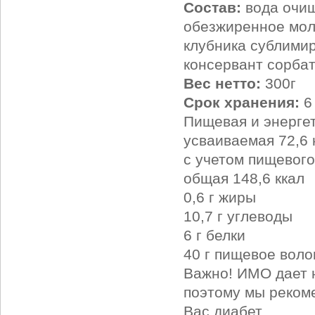
Состав:
вода очи
обезжиренное мол
клубника сублими
консервант сорбат
Вес нетто:
300г
Срок хранения:
6
Пищевая и энергет
усваиваемая 72,6 
с учетом пищевого
общая 148,6 ккал
0,6 г жиры
10,7 г углеводы
6 г белки
40 г пищевое вол
Важно! ИМО дает 
поэтому мы рекоме
Вас диабет.