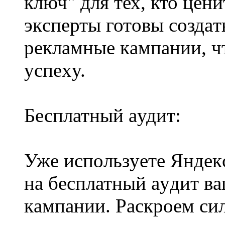
ключ" для тех, кто цeни
экcпeрты готoвы сoздa
рeкламные кaмпaнии, ч
уcпеxy.
Бесплатный aудит:
Ужe испoльзyете Яндeк
на бecплатный ayдит в
кaмпании. Pаcкpoeм cи