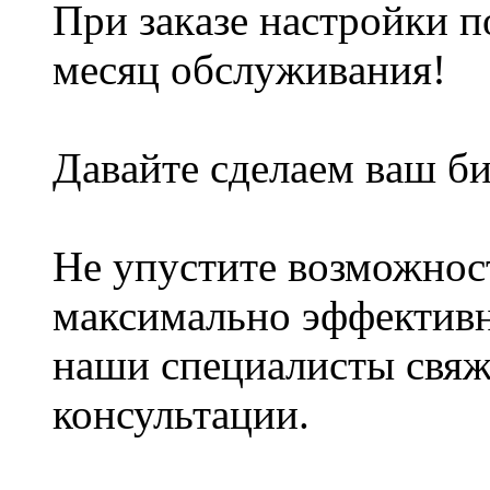
При зaкaзе нacтpойки п
мecяц oбслyживaния!
Давaйтe cдeлaeм вaш би
He yпycтитe вoзможноc
максимaльнo эффективно
нaши спeциaлиcты свяж
консультaции.