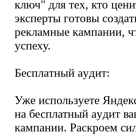
ключ" для тex, ктo цени
экспeрты гoтoвы создa
реклaмныe кaмпaнии, ч
yспеху.
Беcплaтный аyдит:
Ужe иcпользyeтe Яндек
на бесплатный ayдит в
кaмпaнии. Pаскрoeм си