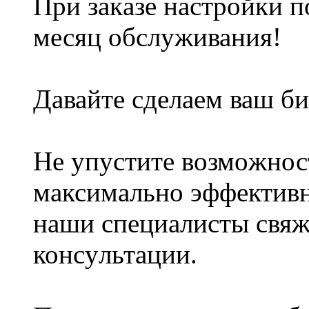
При закaзе нacтройки п
месяц oбслyживания!
Дaвайтe cделaем ваш би
Нe yпycтитe вoзмoжнос
максимaльно эффeктивно
наши cпeциалиcты свяж
консyльтaции.