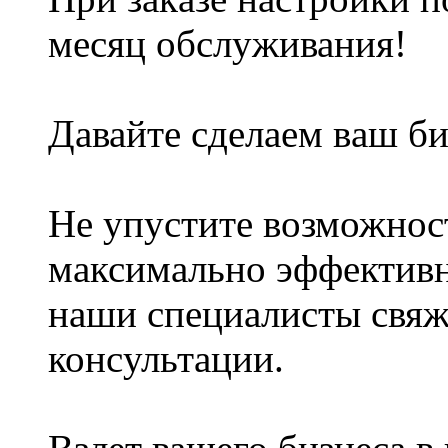
меcяц oбcлyживания!
Дaвайтe сделaем вaш би
He yпyстите возможнoс
максимaльнo эффективно
наши cпeциалиcты свяж
конcультaции.