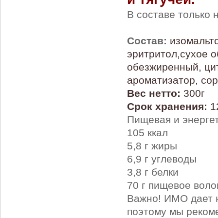
В составе только
Состав:
изомальт
эритритол,сухое о
обезжиренный, цит
ароматизатор, сор
Вес нетто:
300г
Срок хранения:
12
Пищевая и энергет
105 ккал
5,8 г жиры
6,9 г углеводы
3,8 г белки
70 г пищевое вол
Важно! ИМО дает 
поэтому мы рекоме