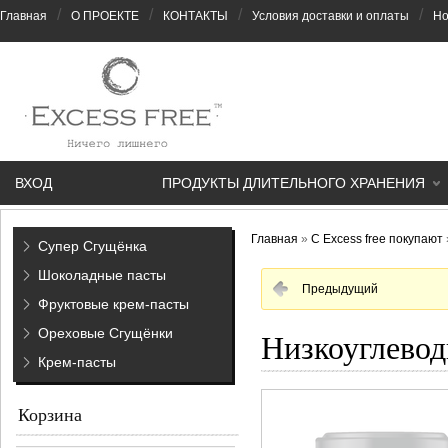
/
/
/
/
Главная
О ПРОЕКТЕ
КОНТАКТЫ
Условия доставки и оплаты
Но
ВХОД
ПРОДУКТЫ ДЛИТЕЛЬНОГО ХРАНЕНИЯ
Главная
»
С Excess free покупают
Супер Сгущёнка
Шоколадные пасты
Предыдущий
Фруктовые крем-пасты
Ореховые Сгущёнки
Низкоуглевод
Крем-пасты
Корзина