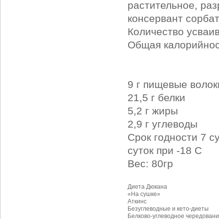
растительное, ра
консервант сорбат
Количество усваив
Общая калорийност
9 г пищевые волок
21,5 г белки
5,2 г жиры
2,9 г углеводы
Срок годности 7 с
суток при -18 С
Вес: 80гр
Диета Дюкана
«На сушке»
Аткинс
Безуглеводные и кето-диеты
Белково-углеводное чередовани