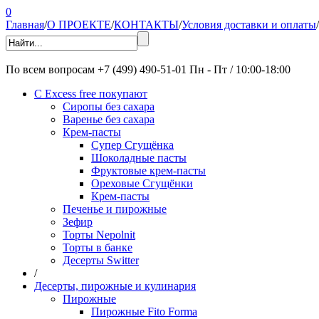
0
Главная
/
О ПРОЕКТЕ
/
КОНТАКТЫ
/
Условия доставки и оплаты
/
По всем вопросам
+7 (499) 490-51-01
Пн - Пт / 10:00-18:00
С Excess free покупают
Сиропы без сахара
Варенье без сахара
Крем-пасты
Супер Сгущёнка
Шоколадные пасты
Фруктовые крем-пасты
Ореховые Сгущёнки
Крем-пасты
Печенье и пирожные
Зефир
Торты Nepolnit
Торты в банке
Десерты Switter
/
Десерты, пирожные и кулинария
Пирожные
Пирожные Fito Forma