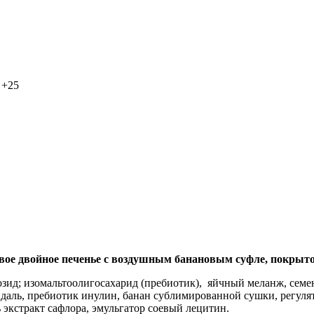
 +25
овое двойное печенье с воздушным банановым суфле, покрыт
озид; изомальтоолигосахарид (пребиотик), яйчный меланж, семен
даль, пребиотик инулин, банан сублимированной сушки, регуля
 экстракт сафлора, эмульгатор соевый лецитин.