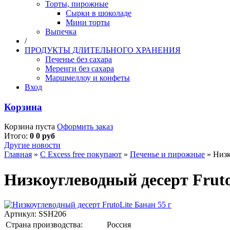
Торты, пирожные
Сырки в шоколаде
Мини торты
Выпечка
/
ПРОДУКТЫ ДЛИТЕЛЬНОГО ХРАНЕНИЯ
Печенье без сахара
Меренги без сахара
Маршмеллоу и конфеты
Вход
Корзина
Корзина пуста
Оформить заказ
Итого:
0 0 руб
Другие новости
Главная
»
С Excess free покупают
»
Печенье и пирожные
»
Низк
Низкоуглеводный десерт Fruto
Артикул:
SSH206
Страна производства:
Россия