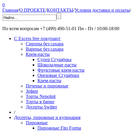
0
Главная
/
О ПРОЕКТЕ
/
КОНТАКТЫ
/
Условия доставки и оплаты
/
По всем вопросам
+7 (499) 490-51-01
Пн - Пт / 10:00-18:00
С Excess free покупают
Сиропы без сахара
Варенье без сахара
Крем-пасты
Супер Сгущёнка
Шоколадные пасты
Фруктовые крем-пасты
Ореховые Сгущёнки
Крем-пасты
Печенье и пирожные
Зефир
Торты Nepolnit
Торты в банке
Десерты Switter
/
Десерты, пирожные и кулинария
Пирожные
Пирожные Fito Forma