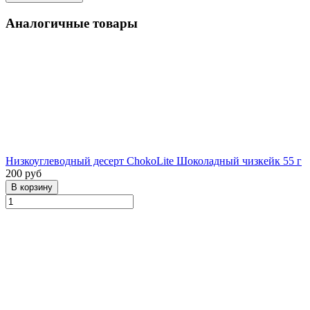
Аналогичные товары
Низкоуглеводный десерт ChokoLite Шоколадный чизкейк 55 г
200 руб