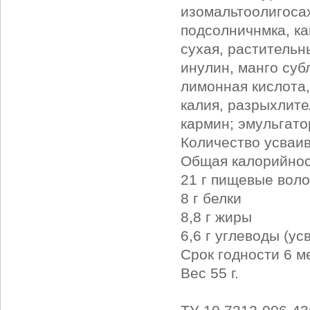
изомальтоолигоса
подсолничнмка, ка
сухая, растительн
инулин, манго суб
лимонная кислота,
калия, разрыхлите
кармин; эмульгато
Количество усваив
Общая калорийност
21 г пищевые воло
8 г белки
8,8 г жиры
6,6 г углеводы (у
Срок годности 6 м
Вес 55 г.