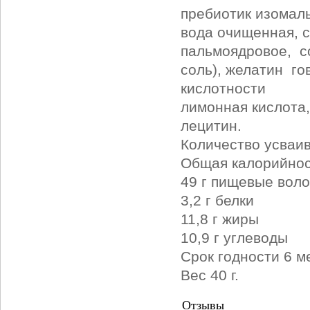
пребиотик изомал
вода очищенная, с
пальмоядровое, с
соль), желатин го
кислотности
лимонная кислота,
лецитин.
Количество усваив
Общая калорийност
49 г пищевые воло
3,2 г белки
11,8 г жиры
10,9 г углеводы
Срок годности 6 м
Вес 40 г.
Отзывы