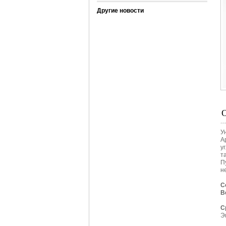
Другие новости
У
А
у
та
П
н
С
В
С
Э