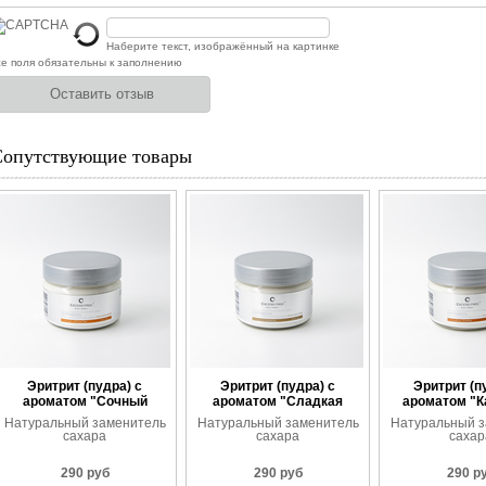
Наберите текст, изображённый на картинке
е поля обязательны к заполнению
Сопутствующие товары
Эритрит (пудра) с
Эритрит (пудра) с
Эритрит (п
ароматом "Сочный
ароматом "Сладкая
ароматом "
апельсин"
ваниль"
тофф
Натуральный заменитель
Натуральный заменитель
Натуральный з
сахара
сахара
сахар
290 руб
290 руб
290 р