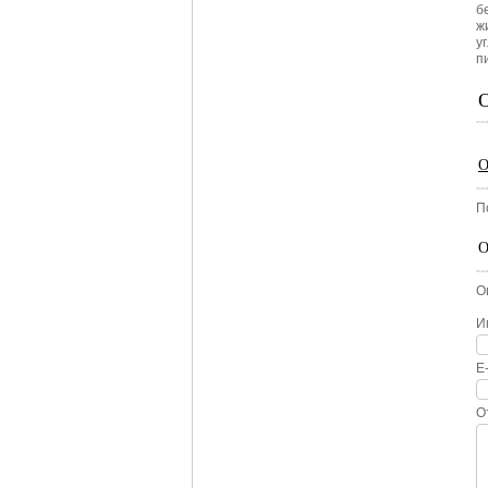
бе
ж
уг
п
О
П
О
О
И
E
О