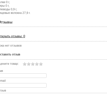
лки 0 г,
иры 0 г,
леводы 0,9 г,
ищевые волокна 27,9 г.
Отзывы
ткрыть
отзывы: 0
ока нет отзывов
ставить отзыв
цените товар:
мя
-mail
тзыв