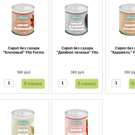
Сироп без сахара
Сироп без сахара
Сироп без 
"Кленовый" Fito Forma
"Двойное печенье" Fito
"Карамель" F
360 г
Forma 360 г
360 
360 руб
360 руб
360 р