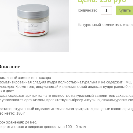
Количество:
Натуральный заменитель сахар
Описание
никальный заменитель сахара.
роматизированная сладкая пудра полностью натуральна и не содержит ГМО, 
глеводов. Кроме того, инсулиновый и гликемический индекс в пудре равны 0, ч
к и диет.
удра содержит эритритол- это полностью натуральный заменитель сахара, од
е усваиваются организмом, препятствуя выбросу инсулина, скачкам уровня са
остав:
натуральный подсластитель полиол эритритол, пищевые волокна,пище
ес нетто:
180 г
рок хранения:
24 мес.
нергетическая и пищевая ценность на 100 г: 0 ккал