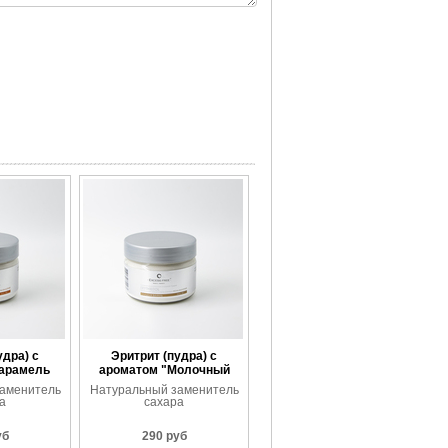
удра) с
Эритрит (пудра) с
Карамель
ароматом "Молочный
и"
шоколад"
аменитель
Натуральный заменитель
а
сахара
уб
290 руб