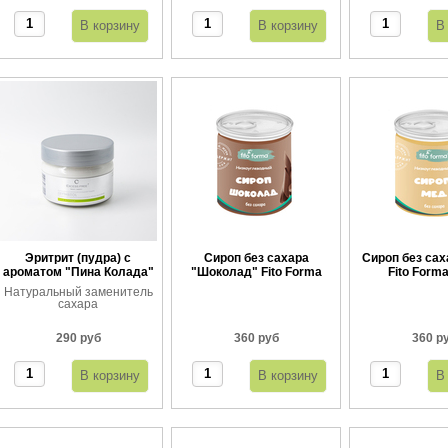
Эритрит (пудра) с
Сироп без сахара
Сироп без сах
ароматом "Пина Колада"
"Шоколад" Fito Forma
Fito Forma
360 г
Натуральный заменитель
сахара
290 руб
360 руб
360 р