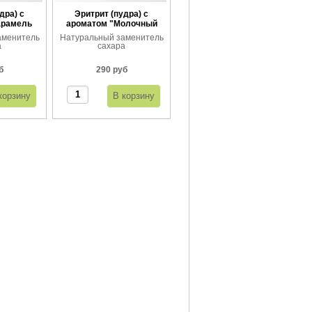
дра) с
Эритрит (пудра) с
арамель
ароматом "Молочный
"
шоколад"
аменитель
Натуральный заменитель
а
сахара
б
290 руб