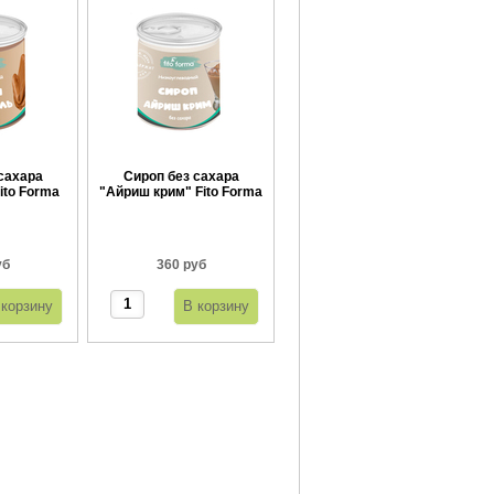
сахара
Сироп без сахара
ito Forma
"Айриш крим" Fito Forma
г
360 г
уб
360 руб