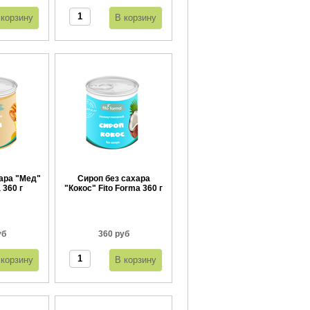
ара "Мед"
Сироп без сахара
 360 г
"Кокос" Fito Forma 360 г
уб
360 руб